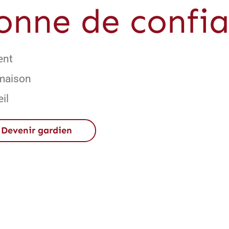
onne de confi
ent
 maison
il
Devenir gardien