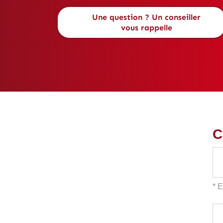
Passer
Une question ? Un conseiller
au
vous rappelle
contenu
C
* 